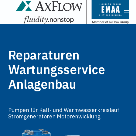
Skip
Menu
Men
to
main
content
Reparaturen
Wartungsservice
Anlagenbau
Pumpen für Kalt- und Warmwasserkreislauf
Stromgeneratoren Motorenwicklung